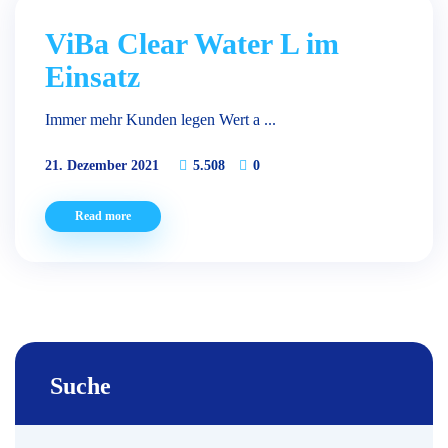
ViBa Clear Water L im
Einsatz
Immer mehr Kunden legen Wert a ...
21. Dezember 2021
5.508
0
Read more
Suche