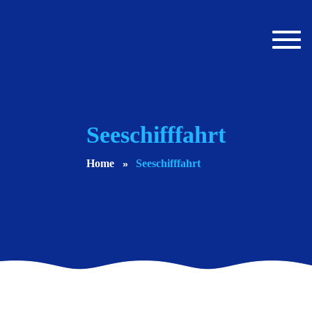
Toggl
navig
Seeschifffahrt
Home
Seeschifffahrt