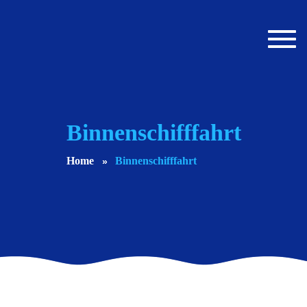
Toggl
navig
Binnenschifffahrt
Home
Binnenschifffahrt